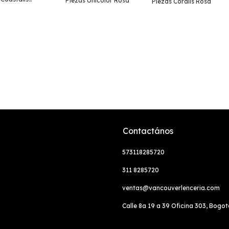
Piezas Unicolor Rosa
Piezas Coralis Rosa
Contactános
573118285720
311 8285720
ventas@vancouverlenceria.com
Calle 8a 19 a 39 Oficina 303, Bogo