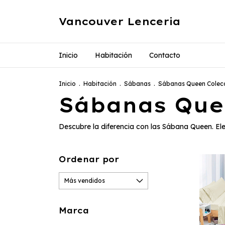
Vancouver Lenceria
Inicio
Habitación
Contacto
Inicio
.
Habitación
.
Sábanas
.
Sábanas Queen Colec
Sábanas Que
Descubre la diferencia con las Sábana Queen. E
Ordenar por
Marca