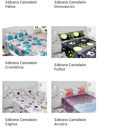
Sábana Camaleón
Sábana Camaleón
Dinosaurios
Felina
Sábana Camaleón
Sábana Camaleón
Cromática
Futbol
Sábana Camaleón
Sábana Camaleón
Captus
Arcoíris