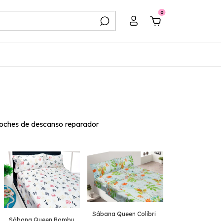
0
 Noches de descanso reparador
Sábana Queen Colibri
Sábana Queen Bambu