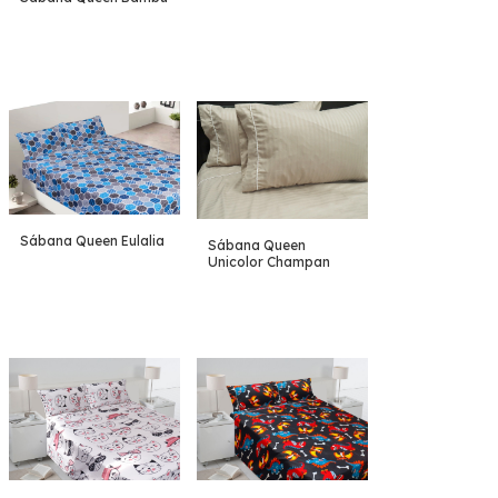
Sábana Queen Eulalia
Sábana Queen
Unicolor Champan