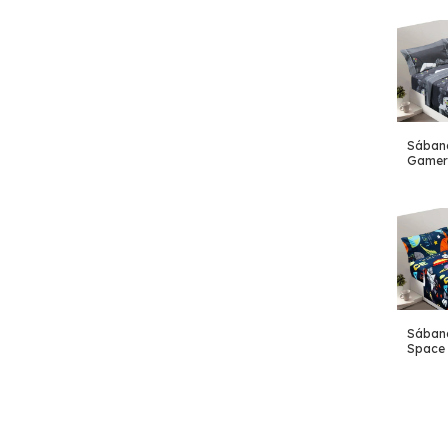
Sában
Gamer
Sában
Space