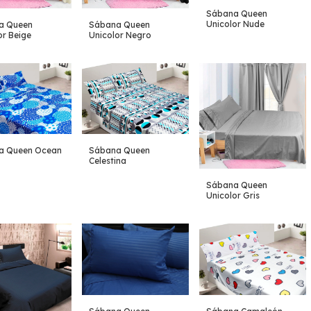
Sábana Queen
Unicolor Nude
Sábana Queen
a Queen
Unicolor Negro
or Beige
a Queen Ocean
Sábana Queen
Celestina
Sábana Queen
Unicolor Gris